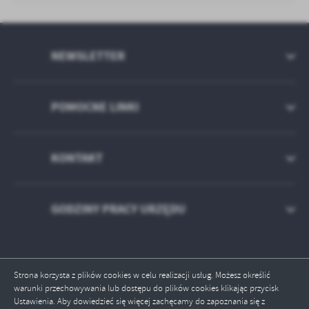
NEWSLETTER
POMOCNE LINKI
KONTAKT
GODZINY PRACY URZĘDU
Strona korzysta z plików cookies w celu realizacji usług. Możesz określić
warunki przechowywania lub dostępu do plików cookies klikając przycisk
Ustawienia. Aby dowiedzieć się więcej zachęcamy do zapoznania się z