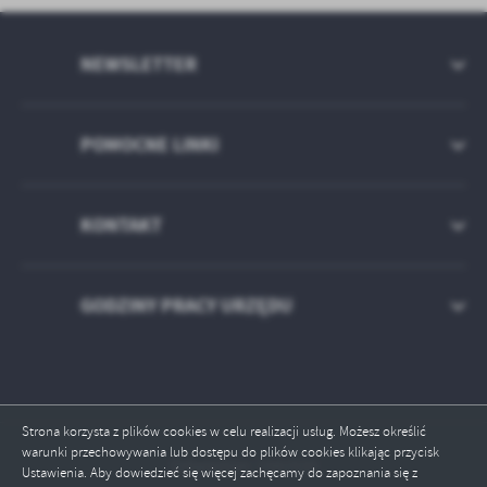
NEWSLETTER
POMOCNE LINKI
KONTAKT
GODZINY PRACY URZĘDU
Strona korzysta z plików cookies w celu realizacji usług. Możesz określić
warunki przechowywania lub dostępu do plików cookies klikając przycisk
Odwiedzin: 1942939
Ustawienia. Aby dowiedzieć się więcej zachęcamy do zapoznania się z