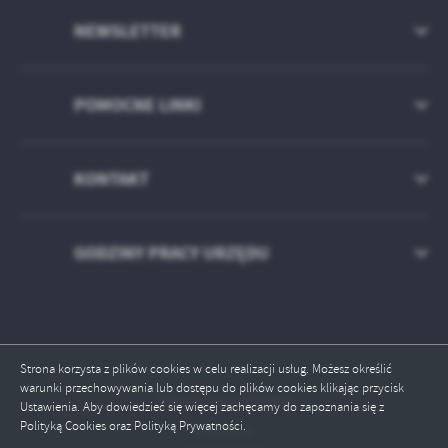
treści w postaci wiadomości, ofert, komunikatów mediów
społecznościowych.
NEWSLETTER
POMOCNE LINKI
KONTAKT
GODZINY PRACY URZĘDU
Strona korzysta z plików cookies w celu realizacji usług. Możesz określić
warunki przechowywania lub dostępu do plików cookies klikając przycisk
Odwiedzin: 1942966
Ustawienia. Aby dowiedzieć się więcej zachęcamy do zapoznania się z
Polityką Cookies oraz Polityką Prywatności.
Online: 1