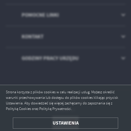
POMOCNE LINKI
KONTAKT
GODZINY PRACY URZĘDU
Strona korzysta z plików cookies w celu realizacji usług. Możesz określić
warunki przechowywania lub dostępu do plików cookies klikając przycisk
Odwiedzin: 1941756
Ustawienia. Aby dowiedzieć się więcej zachęcamy do zapoznania się z
Polityką Cookies oraz Polityką Prywatności.
Online: 17
ZAPISZ WYBRANE
USTAWIENIA