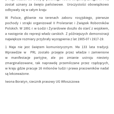
został uznany za święto państwowe. Uroczystości obowiązkowo
odbywały się w całym kraju
W Polsce, głównie na terenach zaboru rosyjskiego, pierwsze
pochody i strajki organizował II Proletariat i Związek Robotników
Polskich. W 1891 r. w Łodzi i Żyrardowie doszło do starć z wojskiem,
a następnie do represji władz carskich. Z późniejszych demonstracji
największe rozmiary przybrały wystąpienia z lat 1905-07 i 1917-19.
1 Maja nie jest świętem komunistycznym. Ma 133 lata tradycji.
Wprawdzie w PRL zostało przejęte przez władze i zamienione
w manifestacje partyjne, ale po zmianie ustroju niestety
zmarginalizowane, tak naprawdę przemilczane przez rządzących,
w kraju gdzie pracuje 16 milionów ludzi i prawa pracowników nadal
są lekceważone.
Iwona Boratyn, rzecznik prasowy UG Włoszczowa