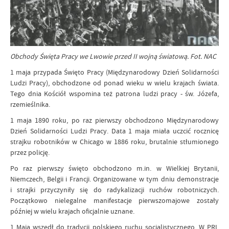
Obchody Święta Pracy we Lwowie przed II wojną światową. Fot. NAC
1 maja przypada Święto Pracy (Międzynarodowy Dzień Solidarności
Ludzi Pracy), obchodzone od ponad wieku w wielu krajach świata.
Tego dnia Kościół wspomina też patrona ludzi pracy - św. Józefa,
rzemieślnika.
1 maja 1890 roku, po raz pierwszy obchodzono Międzynarodowy
Dzień Solidarności Ludzi Pracy. Data 1 maja miała uczcić rocznicę
strajku robotników w Chicago w 1886 roku, brutalnie stłumionego
przez policję.
Po raz pierwszy święto obchodzono m.in. w Wielkiej Brytanii,
Niemczech, Belgii i Francji. Organizowane w tym dniu demonstracje
i strajki przyczyniły się do radykalizacji ruchów robotniczych.
Początkowo nielegalne manifestacje pierwszomajowe zostały
później w wielu krajach oficjalnie uznane.
1 Maja wszedł do tradycji polskiego ruchu socjalistycznego. W PRL