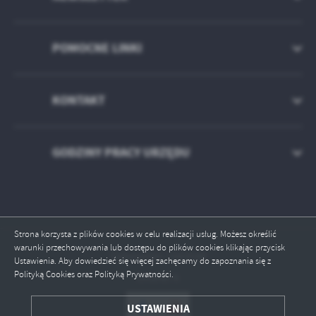
POMOCNE LINKI
KONTAKT
GODZINY PRACY URZĘDU
Strona korzysta z plików cookies w celu realizacji usług. Możesz określić
warunki przechowywania lub dostępu do plików cookies klikając przycisk
Odwiedzin: 1943548
Ustawienia. Aby dowiedzieć się więcej zachęcamy do zapoznania się z
Polityką Cookies oraz Polityką Prywatności.
Online: 6
ZAPISZ WYBRANE
USTAWIENIA