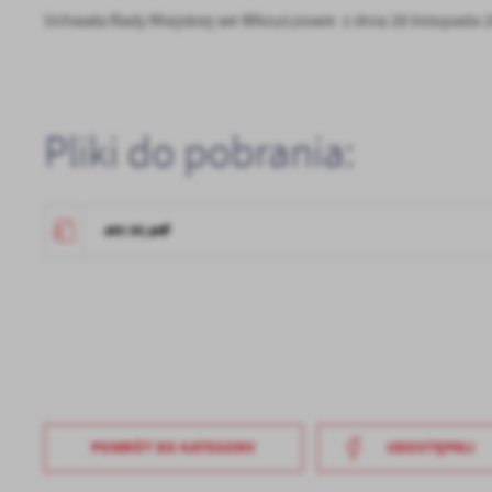
Uchwała Rady Miejskiej we Włoszczowie z dnia 28 listopada 2
Pliki do pobrania:
akt (4).pdf
U
Sz
ws
N
Ni
POWRÓT
DO KATEGORII
UDOSTĘPNIJ
um
Pl
Wi