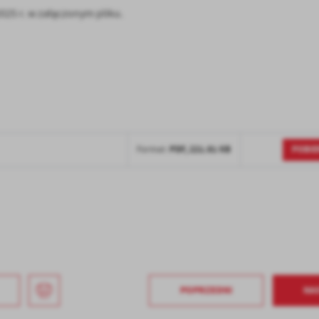
025 r. w załączonym pliku.
POBIE
PDF,
221.61 KB
Format:
stawienia
anujemy Twoją prywatność. Możesz zmienić ustawienia cookies lub zaakceptować je
zystkie. W dowolnym momencie możesz dokonać zmiany swoich ustawień.
iezbędne
ezbędne pliki cookies służą do prawidłowego funkcjonowania strony internetowej i
POPRZEDNI
NA
ożliwiają Ci komfortowe korzystanie z oferowanych przez nas usług.
iki cookies odpowiadają na podejmowane przez Ciebie działania w celu m.in. dostosowani
ęcej