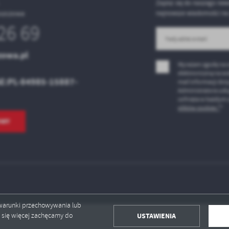
ołecznościowych.
Zapisz się do naszego news
oszczowa
najnowsze wiadomości na
26 69
zowa.pl
Wyrażam zgodę na 
elektroniczną na ws
AE:PL-84985-15887-
mail informacji do
Administratora usł
cofnięta w każdym c
plików cookies *
*
OWY
ć warunki przechowywania lub
USTAWIENIA
ć się więcej zachęcamy do