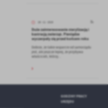
kom
z
28 - 11 - 2025
Duże zainteresowanie sterylizacją i
ci
kastracją zwierząt. Pieniądze
wyczerpały się przed końcem roku
Dobrze, że takie wsparcie od samorządu
jest, ale jeszcze lepiej, że przybywa
właścicieli, którzy...
.
a
GODZINY PRACY
URZĘDU
w