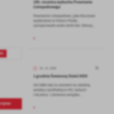
195. rocznica wybuchu Powstania
Listopadowego
Powstanie Listopadowe, jako kluczowe
wydarzenie w historii Polski,
zainspirowało wielu twórców. Obrazy...
RZ
01 - 12 - 2025
1 grudnia Światowy Dzień AIDS
Od 1988 roku to moment na rzetelną
wiedzę o profilaktyce HIV, testach
i leczeniu. Czerwona wstążka...
STĘPNY
a