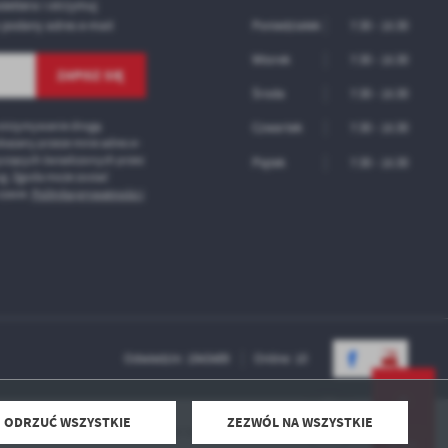
lettera i otrzymuj
 podany adres e-mail
Poniedziałek
7:30 - 15:30
Wtorek
7:30 - 15:30
Środa
7:30 - 15:30
otrzymywanie drogą
Czwartek
7:30 - 15:30
kazany przeze mnie adres e-
tyczących świadczonych przez
Piątek
7:30 - 15:30
ug. Zgoda może zostać
zasie.
Polityka prywatności i
Odwiedzin: 1943489
Online: 10
ODRZUĆ WSZYSTKIE
ZEZWÓL NA WSZYSTKIE
Powered by
2ClickPortal® - Portale nowej generacji
DO GÓRY