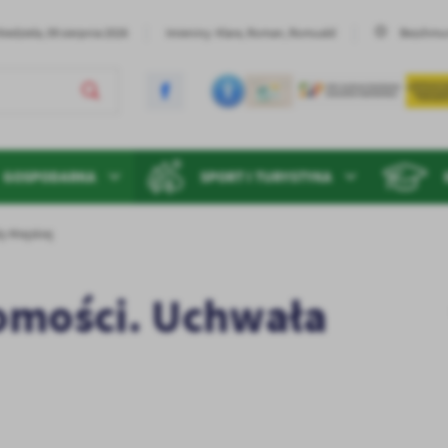
iedziela, 09 sierpnia 2026
Imieniny: Klara, Roman, Romuald
Bezchmu
GOSPODARKA
SPORT I TURYSTYKA
 Miejskiej
omości. Uchwała