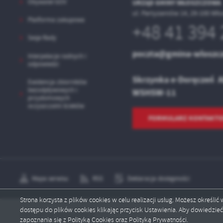
Obywatel GOV
URZĄD GMINY WŁOSZCZOWA
sp
ul. Partyzantów 14,
29-100 Wł
Platforma zakupowa
+48 41 394 
Sesje Rady
poczta@gmina-wloszc
Interpelacje radnych i
odpowiedzi
Skrzynka e-Doręczeń 
Ewidencja zbiorników
bezodpływowych i
WSHSW-11
przydomowych
oczyszczalni ścieków
FORMULARZ KONTAKT
Mapa serwisu
RSS
Deklaracja dostępności
Strona korzysta z plików cookies w celu realizacji usług. Możesz określi
dostępu do plików cookies klikając przycisk Ustawienia. Aby dowiedzie
Copyright by wloszczowa.pl
zapoznania się z Polityką Cookies oraz Polityką Prywatności.