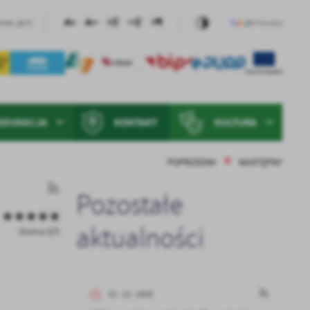
24°C
rnie
EDUKACJA
KONTAKT
KULTURA
POPRZEDNI
NASTĘPNY
Pozostałe
aktualności
Ocena 0/5
01 - 12 - 2025