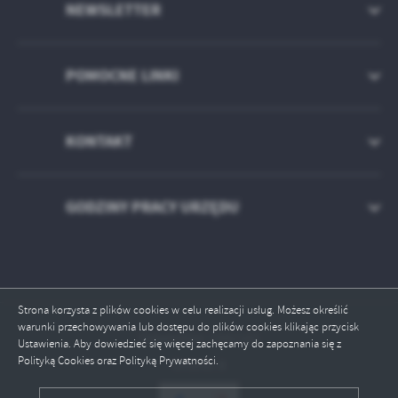
NEWSLETTER
POMOCNE LINKI
KONTAKT
GODZINY PRACY URZĘDU
Strona korzysta z plików cookies w celu realizacji usług. Możesz określić
warunki przechowywania lub dostępu do plików cookies klikając przycisk
Odwiedzin: 1942182
Ustawienia. Aby dowiedzieć się więcej zachęcamy do zapoznania się z
Polityką Cookies oraz Polityką Prywatności.
Online: 8
ZAPISZ WYBRANE