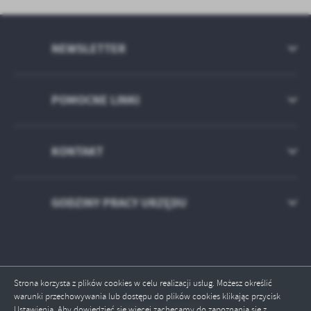
NEWSLETTER
POMOCNE LINKI
KONTAKT
GODZINY PRACY URZĘDU
Strona korzysta z plików cookies w celu realizacji usług. Możesz określić
warunki przechowywania lub dostępu do plików cookies klikając przycisk
Odwiedzin: 1943423
Ustawienia. Aby dowiedzieć się więcej zachęcamy do zapoznania się z