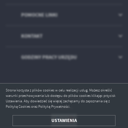
POMOCNE LINKI
KONTAKT
GODZINY PRACY URZĘDU
Strona korzysta z plików cookies w celu realizacji usług. Możesz określić
warunki przechowywania lub dostępu do plików cookies klikając przycisk
Odwiedzin: 1943026
Ustawienia. Aby dowiedzieć się więcej zachęcamy do zapoznania się z
Polityką Cookies oraz Polityką Prywatności.
Online: 5
ZAPISZ WYBRANE
USTAWIENIA