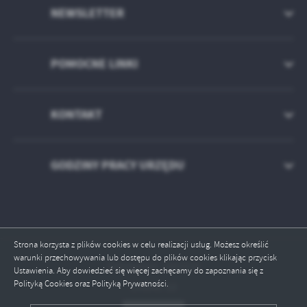
NEWSLETTER
POMOCNE LINKI
KONTAKT
GODZINY PRACY URZĘDU
Strona korzysta z plików cookies w celu realizacji usług. Możesz określić
warunki przechowywania lub dostępu do plików cookies klikając przycisk
Odwiedzin: 1942034
Ustawienia. Aby dowiedzieć się więcej zachęcamy do zapoznania się z
Polityką Cookies oraz Polityką Prywatności.
Online: 10
ZAPISZ WYBRANE