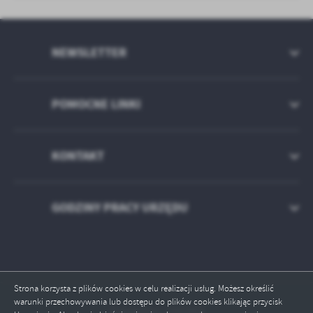
NEWSLETTER
POMOCNE LINKI
KONTAKT
GODZINY PRACY URZĘDU
Strona korzysta z plików cookies w celu realizacji usług. Możesz określić
warunki przechowywania lub dostępu do plików cookies klikając przycisk
Odwiedzin: 1942869