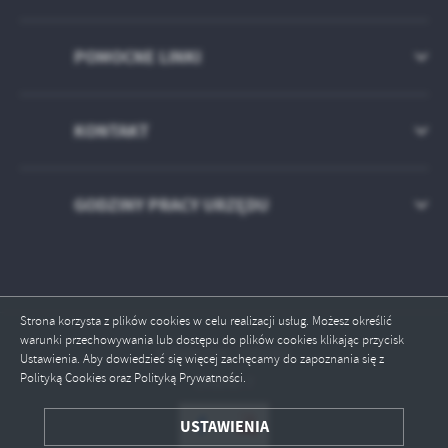
POMOCNE LINKI
KONTAKT
GODZINY PRACY URZĘDU
Strona korzysta z plików cookies w celu realizacji usług. Możesz określić
warunki przechowywania lub dostępu do plików cookies klikając przycisk
Odwiedzin: 1943201
Ustawienia. Aby dowiedzieć się więcej zachęcamy do zapoznania się z
Polityką Cookies oraz Polityką Prywatności.
Online: 7
ZAPISZ WYBRANE
USTAWIENIA