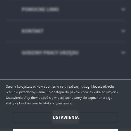
POMOCNE LINKI
KONTAKT
GODZINY PRACY URZĘDU
Strona korzysta z plików cookies w celu realizacji usług. Możesz określić
warunki przechowywania lub dostępu do plików cookies klikając przycisk
Odwiedzin: 1941693
Ustawienia. Aby dowiedzieć się więcej zachęcamy do zapoznania się z
Polityką Cookies oraz Polityką Prywatności.
Online: 16
ZAPISZ WYBRANE
USTAWIENIA
ODRZUĆ WSZYSTKIE