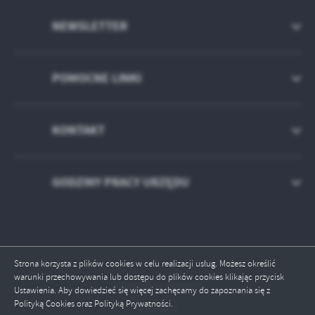
NEWSLETTER
POMOCNE LINKI
KONTAKT
GODZINY PRACY URZĘDU
Strona korzysta z plików cookies w celu realizacji usług. Możesz określić
warunki przechowywania lub dostępu do plików cookies klikając przycisk
Odwiedzin: 1942971
Ustawienia. Aby dowiedzieć się więcej zachęcamy do zapoznania się z
Polityką Cookies oraz Polityką Prywatności.
Online: 1