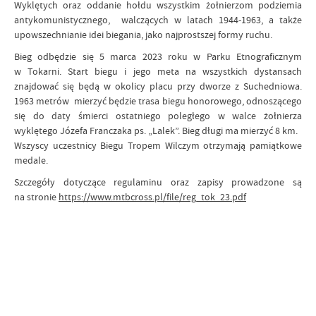
Wyklętych oraz oddanie hołdu wszystkim żołnierzom podziemia
antykomunistycznego, walczących w latach 1944-1963, a także
upowszechnianie idei biegania, jako najprostszej formy ruchu.
Bieg odbędzie się 5 marca 2023 roku w Parku Etnograficznym
w Tokarni. Start biegu i jego meta na wszystkich dystansach
znajdować się będą w okolicy placu przy dworze z Suchedniowa.
1963 metrów mierzyć będzie trasa biegu honorowego, odnoszącego
się do daty śmierci ostatniego poległego w walce żołnierza
wyklętego Józefa Franczaka ps. „Lalek”. Bieg długi ma mierzyć 8 km.
Wszyscy uczestnicy Biegu Tropem Wilczym otrzymają pamiątkowe
medale.
Szczegóły dotyczące regulaminu oraz zapisy prowadzone są
na stronie
https://www.mtbcross.pl/file/reg_tok_23.pdf