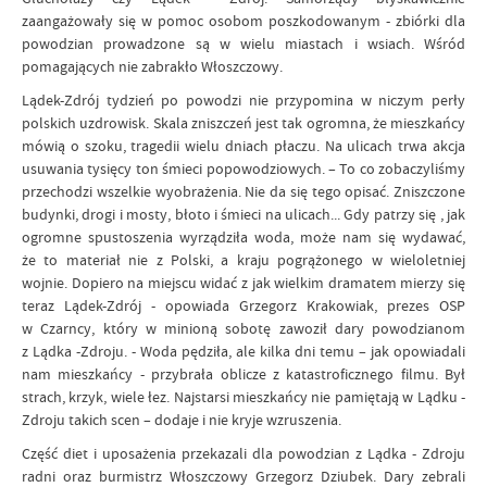
zaangażowały się w pomoc osobom poszkodowanym - zbiórki dla
powodzian prowadzone są w wielu miastach i wsiach. Wśród
pomagających nie zabrakło Włoszczowy.
Lądek-Zdrój tydzień po powodzi nie przypomina w niczym perły
polskich uzdrowisk. Skala zniszczeń jest tak ogromna, że mieszkańcy
mówią o szoku, tragedii wielu dniach płaczu. Na ulicach trwa akcja
usuwania tysięcy ton śmieci popowodziowych. – To co zobaczyliśmy
przechodzi wszelkie wyobrażenia. Nie da się tego opisać. Zniszczone
budynki, drogi i mosty, błoto i śmieci na ulicach... Gdy patrzy się , jak
ogromne spustoszenia wyrządziła woda, może nam się wydawać,
że to materiał nie z Polski, a kraju pogrążonego w wieloletniej
wojnie. Dopiero na miejscu widać z jak wielkim dramatem mierzy się
teraz Lądek-Zdrój - opowiada Grzegorz Krakowiak, prezes OSP
w Czarncy, który w minioną sobotę zawoził dary powodzianom
z Lądka -Zdroju. - Woda pędziła, ale kilka dni temu – jak opowiadali
nam mieszkańcy - przybrała oblicze z katastroficznego filmu. Był
strach, krzyk, wiele łez. Najstarsi mieszkańcy nie pamiętają w Lądku -
Zdroju takich scen – dodaje i nie kryje wzruszenia.
Część diet i uposażenia przekazali dla powodzian z Lądka - Zdroju
radni oraz burmistrz Włoszczowy Grzegorz Dziubek. Dary zebrali