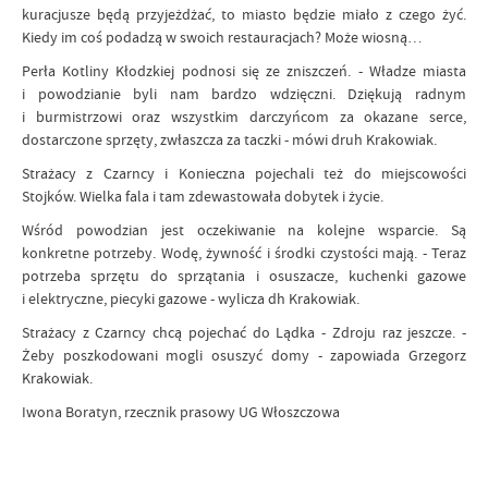
kuracjusze będą przyjeżdżać, to miasto będzie miało z czego żyć.
Kiedy im coś podadzą w swoich restauracjach? Może wiosną…
Perła Kotliny Kłodzkiej podnosi się ze zniszczeń. - Władze miasta
i powodzianie byli nam bardzo wdzięczni. Dziękują radnym
i burmistrzowi oraz wszystkim darczyńcom za okazane serce,
dostarczone sprzęty, zwłaszcza za taczki - mówi druh Krakowiak.
Strażacy z Czarncy i Konieczna pojechali też do miejscowości
Stojków. Wielka fala i tam zdewastowała dobytek i życie.
Wśród powodzian jest oczekiwanie na kolejne wsparcie. Są
konkretne potrzeby. Wodę, żywność i środki czystości mają. - Teraz
potrzeba sprzętu do sprzątania i osuszacze, kuchenki gazowe
i elektryczne, piecyki gazowe - wylicza dh Krakowiak.
Strażacy z Czarncy chcą pojechać do Lądka - Zdroju raz jeszcze. -
Żeby poszkodowani mogli osuszyć domy - zapowiada Grzegorz
Krakowiak.
Iwona Boratyn, rzecznik prasowy UG Włoszczowa