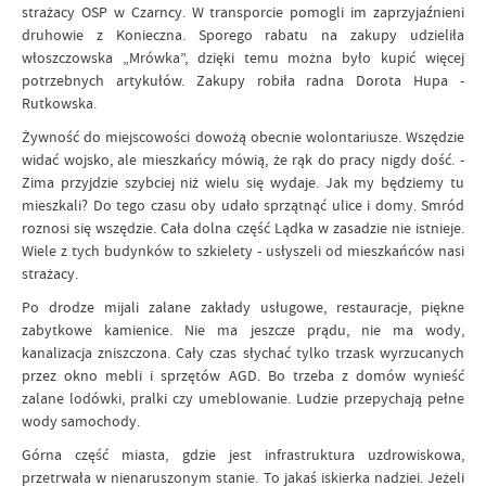
strażacy OSP w Czarncy. W transporcie pomogli im zaprzyjaźnieni
druhowie z Konieczna. Sporego rabatu na zakupy udzieliła
włoszczowska „Mrówka”, dzięki temu można było kupić więcej
potrzebnych artykułów. Zakupy robiła radna Dorota Hupa -
Rutkowska.
Żywność do miejscowości dowożą obecnie wolontariusze. Wszędzie
widać wojsko, ale mieszkańcy mówią, że rąk do pracy nigdy dość. -
Zima przyjdzie szybciej niż wielu się wydaje. Jak my będziemy tu
mieszkali? Do tego czasu oby udało sprzątnąć ulice i domy. Smród
roznosi się wszędzie. Cała dolna część Lądka w zasadzie nie istnieje.
Wiele z tych budynków to szkielety - usłyszeli od mieszkańców nasi
strażacy.
Po drodze mijali zalane zakłady usługowe, restauracje, piękne
zabytkowe kamienice. Nie ma jeszcze prądu, nie ma wody,
kanalizacja zniszczona. Cały czas słychać tylko trzask wyrzucanych
przez okno mebli i sprzętów AGD. Bo trzeba z domów wynieść
zalane lodówki, pralki czy umeblowanie. Ludzie przepychają pełne
wody samochody.
Górna część miasta, gdzie jest infrastruktura uzdrowiskowa,
przetrwała w nienaruszonym stanie. To jakaś iskierka nadziei. Jeżeli