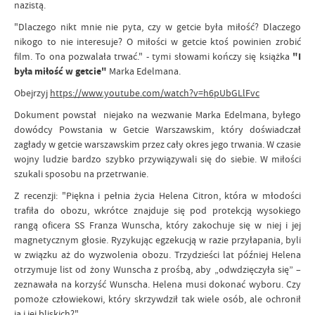
nazistą.
"Dlaczego nikt mnie nie pyta, czy w getcie była miłość? Dlaczego
nikogo to nie interesuje? O miłości w getcie ktoś powinien zrobić
film. To ona pozwalała trwać." - tymi słowami kończy się książka
"I
była miłość w getcie"
Marka Edelmana.
Obejrzyj
https://www.youtube.com/watch?v=h6pUbGLlFvc
Dokument powstał niejako na wezwanie Marka Edelmana, byłego
dowódcy Powstania w Getcie Warszawskim, który doświadczał
zagłady w getcie warszawskim przez cały okres jego trwania. W czasie
wojny ludzie bardzo szybko przywiązywali się do siebie. W miłości
szukali sposobu na przetrwanie.
Z recenzji: "Piękna i pełnia życia Helena Citron, która w młodości
trafiła do obozu, wkrótce znajduje się pod protekcją wysokiego
rangą oficera SS Franza Wunscha, który zakochuje się w niej i jej
magnetycznym głosie. Ryzykując egzekucją w razie przyłapania, byli
w związku aż do wyzwolenia obozu. Trzydzieści lat później Helena
otrzymuje list od żony Wunscha z prośbą, aby „odwdzięczyła się” –
zeznawała na korzyść Wunscha. Helena musi dokonać wyboru. Czy
pomoże człowiekowi, który skrzywdził tak wiele osób, ale ochronił
ją i jej bliskich?"