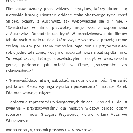
Film został uznany przez widzów i krytyków, którzy docenili tę
niezwykłą historię i świetnie oddane realia obozowego życia. Yosef
Shibek, ocalały z Auschwitz, tak wypowiedział się o filmie: -
"Świadectwa w filmie przywołały moje własne wspomnienia
z Auschwitz. Dokładnie tak było! W przeciwieństwie do filmów
fabularnych o Holokauście, które zwykle wypaczają prawdę i mnie
złością. Byłem poruszony trafnością tego filmu i przypomniałem
sobie jedno zdarzenie, kiedy niemiecki żołnierz naraził się dla mnie.
To współczucie, którego doświadczyłem kiedyś w warszawskim
getcie, podobnie jak miłość w filmie, „zatrzymało” zło
i okrucieństwo".
- "Nienawiść dużo łatwiej wzbudzić, niż skłonić do miłości. Nienawiść
jest łatwa. Miłość wymaga wysiłku i poświecenia" - napisał Marek
Edelman w swojej książce.
- Serdecznie zapraszam! Po świątecznych dniach - kino od 15 do 18
kwietnia - przygotowaliśmy dla naszych widzów bardzo dobry
repertuar - mówi Grzegorz Krzywonos, kierownik kina Muza we
Włoszczowie.
Iwona Boratyn, rzecznik prasowy UG Włoszczowa