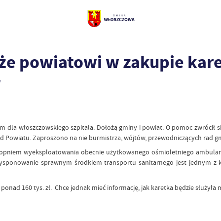
 powiatowi w zakupie karet
w
 dla włoszczowskiego szpitala. Dołożą gminy i powiat. O pomoc zwrócił s
ząd Powiatu. Zaproszono na nie burmistrza, wójtów, przewodniczących rad 
opniem wyeksploatowania obecnie użytkowanego ośmioletniego ambulansu,
 dysponowanie sprawnym środkiem transportu sanitarnego jest jednym z 
ponad 160 tys. zł. Chce jednak mieć informację, jak karetka będzie służyła