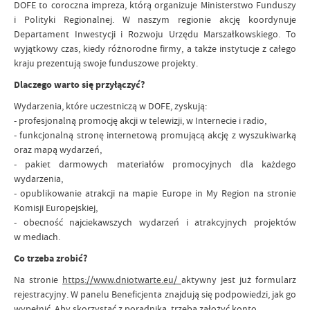
DOFE to coroczna impreza, którą organizuje Ministerstwo Funduszy
i Polityki Regionalnej. W naszym regionie akcję koordynuje
Departament Inwestycji i Rozwoju Urzędu Marszałkowskiego. To
wyjątkowy czas, kiedy różnorodne firmy, a także instytucje z całego
kraju prezentują swoje funduszowe projekty.
Dlaczego warto się przyłączyć?
Wydarzenia, które uczestniczą w DOFE, zyskują:
- profesjonalną promocję akcji w telewizji, w Internecie i radio,
- funkcjonalną stronę internetową promującą akcję z wyszukiwarką
oraz mapą wydarzeń,
- pakiet darmowych materiałów promocyjnych dla każdego
wydarzenia,
- opublikowanie atrakcji na mapie Europe in My Region na stronie
Komisji Europejskiej,
- obecność najciekawszych wydarzeń i atrakcyjnych projektów
w mediach.
Co trzeba zrobić?
Na stronie
https://www.dniotwarte.eu/
aktywny jest już formularz
rejestracyjny. W panelu Beneficjenta znajdują się podpowiedzi, jak go
wypełnić. Aby skorzystać z poradnika, trzeba założyć konto.