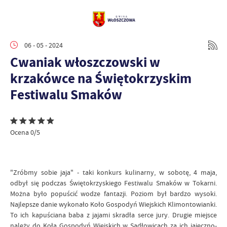
06 - 05 - 2024
Cwaniak włoszczowski w
krzakówce na Świętokrzyskim
Festiwalu Smaków
Ocena 0/5
"Zróbmy sobie jaja" - taki konkurs kulinarny, w sobotę, 4 maja,
odbył się podczas Świętokrzyskiego Festiwalu Smaków w Tokarni.
Można było popuścić wodze fantazji. Poziom był bardzo wysoki.
Najlepsze danie wykonało Koło Gospodyń Wiejskich Klimontowianki.
To ich kapuściana baba z jajami skradła serce jury. Drugie miejsce
należy do Koła Gospodyń Wiejskich w Sadłowicach za ich jajeczno-