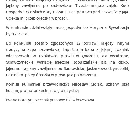
jaglany zawijaniec po sadłowicku. Trzecie miejsce zajęło Koło
Gospodyń Wiejskich Korytniczanki i ich potrawa pod nazwą "Ale jaja.
Uciekła mi przepióreczka w proso".
W konkursie udział wzięły nasze gospodynie z Motyczna. Rywalizacja
była zacięta.
Do konkursu zostało zgłoszonych 12 potraw: między innymi
tradycyjna zupa szczawiowa, kapuściana baba z jajami, cwaniak
włoszczowski w krzakówce, ptaszki w gniazdku, jaja wsadzone,
Strawczyneckie wariacje jajeczne, łopuszańskie jaja na dziko,
jajeczno- jaglany zawijaniec po Sadłowicku, jasieńkowe dzyndzołki,
uciekła mi przepióreczka w proso, jaja po naszemu.
Komisji kulinarnej przewodniczył Mirosław Ciołak, uznany szef
kuchni, promotor kuchni świętokrzyskiej.
Iwona Boratyn, rzecznik prasowy UG Włoszczowa