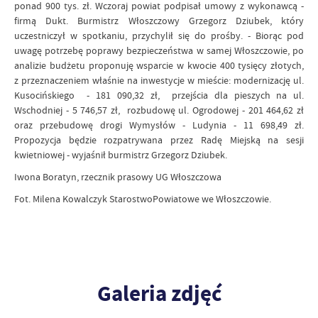
ponad 900 tys. zł. Wczoraj powiat podpisał umowy z wykonawcą -
firmą Dukt. Burmistrz Włoszczowy Grzegorz Dziubek, który
uczestniczył w spotkaniu, przychylił się do prośby. - Biorąc pod
uwagę potrzebę poprawy bezpieczeństwa w samej Włoszczowie, po
analizie budżetu proponuję wsparcie w kwocie 400 tysięcy złotych,
z przeznaczeniem właśnie na inwestycje w mieście: modernizację ul.
Kusocińskiego - 181 090,32 zł, przejścia dla pieszych na ul.
Wschodniej - 5 746,57 zł, rozbudowę ul. Ogrodowej - 201 464,62 zł
oraz przebudowę drogi Wymysłów - Ludynia - 11 698,49 zł.
Propozycja będzie rozpatrywana przez Radę Miejską na sesji
kwietniowej - wyjaśnił burmistrz Grzegorz Dziubek.
Iwona Boratyn, rzecznik prasowy UG Włoszczowa
Fot. Milena Kowalczyk StarostwoPowiatowe we Włoszczowie.
Galeria zdjęć