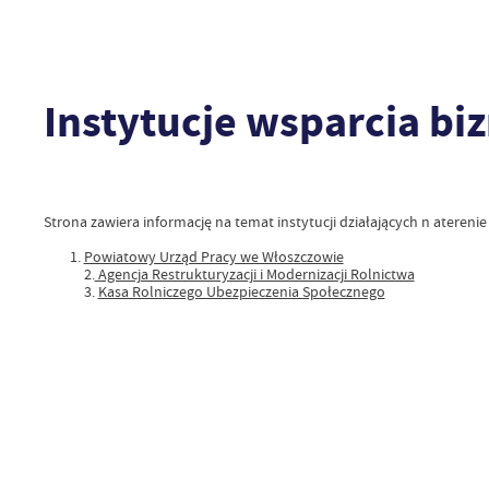
Instytucje wsparcia bi
Strona zawiera informację na temat instytucji działających n ateren
Powiatowy Urząd Pracy we Włoszczowie
2.
Agencja Restrukturyzacji i Modernizacji Rolnictwa
3.
Kasa Rolniczego Ubezpieczenia Społecznego