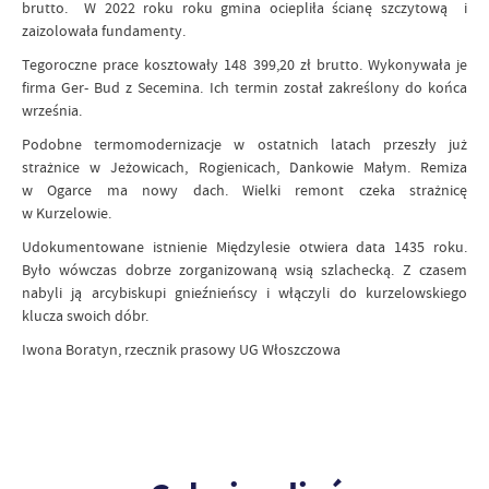
brutto. W 2022 roku roku gmina ociepliła ścianę szczytową i
zaizolowała fundamenty.
Tegoroczne prace kosztowały 148 399,20 zł brutto. Wykonywała je
firma Ger- Bud z Secemina. Ich termin został zakreślony do końca
września.
Podobne termomodernizacje w ostatnich latach przeszły już
strażnice w Jeżowicach, Rogienicach, Dankowie Małym. Remiza
w Ogarce ma nowy dach. Wielki remont czeka strażnicę
w Kurzelowie.
Udokumentowane istnienie Międzylesie otwiera data 1435 roku.
Było wówczas dobrze zorganizowaną wsią szlachecką. Z czasem
nabyli ją arcybiskupi gnieźnieńscy i włączyli do kurzelowskiego
klucza swoich dóbr.
Iwona Boratyn, rzecznik prasowy UG Włoszczowa