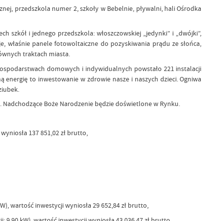
nej, przedszkola numer 2, szkoły w Bebelnie, pływalni, hali Ośrodka
h szkół i jednego przedszkola: włoszczowskiej „jedynki” i „dwójki”,
je, właśnie panele fotowoltaiczne do pozyskiwania prądu ze słońca,
ównych traktach miasta.
gospodarstwach domowych i indywidualnych powstało 221 instalacji
ą energię to inwestowanie w zdrowie nasze i naszych dzieci. Ogniwa
ziubek.
ch. Nadchodzące Boże Narodzenie będzie doświetlone w Rynku.
wyniosła 137 851,02 zł brutto,
), wartość inwestycji wyniosła 29 652,84 zł brutto,
 9,90 kW), wartość inwestycji wyniosła 43.036,47 zł brutto.