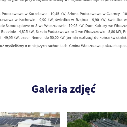
ła Podstawowa w Kurzelowie - 10,45 kW, Szkoła Podstawowa w Czarncy - 10
awowa w Łachowie - 9,90 kW, świetlica w Rząbcu - 9,90 kW, świetlica 
e Samorządowe nr 3 we Włoszczowie - 10,08 kW, Dom Kultury we Włoszczow
 Bebelnie - 4,815 kW, Szkoła Podstawowa nr 1 we Włoszczowie - 8,80 kW, P
 - 49,95 kW, basen Nemo - do 50,00 kW (termin realizacji do końca kwietnia)
 my już myśleliśmy o mniejszych rachunkach. Gmina Włoszczowa pokazała sp
Galeria zdjęć