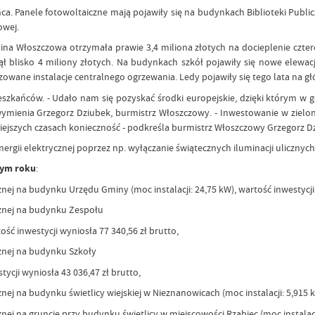
a. Panele fotowoltaiczne mają pojawiły się na budynkach Biblioteki Publicz
owej.
na Włoszczowa otrzymała prawie 3,4 miliona złotych na docieplenie czterec
ął blisko 4 miliony złotych. Na budynkach szkół pojawiły się nowe elewac
wane instalacje centralnego ogrzewania. Ledy pojawiły się tego lata na gł
szkańców. - Udało nam się pozyskać środki europejskie, dzięki którym w 
wymienia Grzegorz Dziubek, burmistrz Włoszczowy. - Inwestowanie w zielon
iejszych czasach konieczność - podkreśla burmistrz Włoszczowy Grzegorz D
rgii elektrycznej poprzez np. wyłączanie świątecznych iluminacji uliczny
tym roku
:
nej na budynku Urzędu Gminy (moc instalacji: 24,75 kW), wartość inwestycji 
cznej na budynku Zespołu
ść inwestycji wyniosła 77 340,56 zł brutto,
cznej na budynku Szkoły
tycji wyniosła 43 036,47 zł brutto,
ej na budynku świetlicy wiejskiej w Nieznanowicach (moc instalacji: 5,915 kW
ej na gruncie przy budynku świetlicy w miejscowości Rząbiec (moc instalacji: