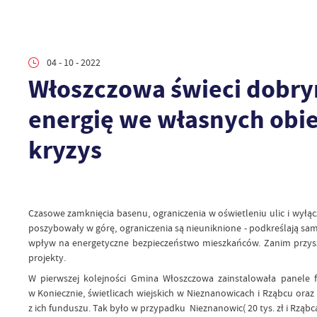
04 - 10 - 2022
Włoszczowa świeci dobry
energię we własnych obiek
kryzys
Czasowe zamknięcia basenu, ograniczenia w oświetleniu ulic i wyłą
poszybowały w górę, ograniczenia są nieuniknione - podkreślają sa
wpływ na energetyczne bezpieczeństwo mieszkańców. Zanim przyszł
projekty.
W pierwszej kolejności Gmina Włoszczowa zainstalowała panele
w Koniecznie, świetlicach wiejskich w Nieznanowicach i Rząbcu ora
z ich funduszu. Tak było w przypadku Nieznanowic( 20 tys. zł i Rząbca