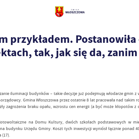
m przykładem. Postanowiła
tach, tak, jak się da, zani
czanie iluminacji budynków – takie decyzje już podejmują włodarze gmin z 
morządowcy. Gmina Włoszczowa przez ostatnie 8 lat pracowała nad takim r
y zagrożenia braku opału, wzrostu cen energii (a być może kłopotów z d
 fotowoltaiczne na Domu Kultury, dwóch szkołach podstawowych w mi
z na budynku Urzędu Gminy. Koszt tych inwestycji wyniósł łącznie ponad 4
 (17).