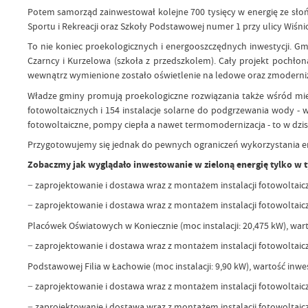
Potem samorząd zainwestował kolejne 700 tysięcy w energię ze słońc
Sportu i Rekreacji oraz Szkoły Podstawowej numer 1 przy ulicy Wiśni
To nie koniec proekologicznych i energooszczędnych inwestycji. Gmi
Czarncy i Kurzelowa (szkoła z przedszkolem). Cały projekt pochłon
wewnątrz wymienione zostało oświetlenie na ledowe oraz zmodernizo
Władze gminy promują proekologiczne rozwiązania także wśród mie
fotowoltaicznych i 154 instalacje solarne do podgrzewania wody - 
fotowoltaiczne, pompy ciepła a nawet termomodernizacja - to w dzis
Przygotowujemy się jednak do pewnych ograniczeń wykorzystania ene
Zobaczmy jak wyglądało inwestowanie w zieloną energię tylko w 
− zaprojektowanie i dostawa wraz z montażem instalacji fotowoltaicz
− zaprojektowanie i dostawa wraz z montażem instalacji fotowoltai
Placówek Oświatowych w Koniecznie (moc instalacji: 20,475 kW), warto
− zaprojektowanie i dostawa wraz z montażem instalacji fotowoltai
Podstawowej Filia w Łachowie (moc instalacji: 9,90 kW), wartość inwes
− zaprojektowanie i dostawa wraz z montażem instalacji fotowoltaiczn
− zaprojektowanie i dostawa wraz z montażem instalacji fotowoltaiczn