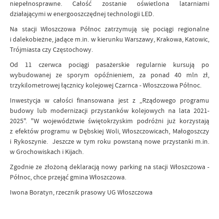
niepełnosprawne. Całość zostanie oświetlona latarniami
działającymi w energooszczędnej technologii LED.
Na stacji Włoszczowa Północ zatrzymują się pociągi regionalne
i dalekobieżne, jadące m.in. w kierunku Warszawy, Krakowa, Katowic,
Trójmiasta czy Częstochowy.
Od 11 czerwca pociągi pasażerskie regularnie kursują po
wybudowanej ze sporym opóźnieniem, za ponad 40 mln zł,
trzykilometrowej łącznicy kolejowej Czarnca - Włoszczowa Północ.
Inwestycja w całości finansowana jest z „Rządowego programu
budowy lub modernizacji przystanków kolejowych na lata 2021-
2025". "W województwie świętokrzyskim podróżni już korzystają
z efektów programu w Dębskiej Woli, Włoszczowicach, Małogoszczy
i Rykoszynie. Jeszcze w tym roku powstaną nowe przystanki m.in.
w Grochowiskach i Kijach.
Zgodnie ze złożoną deklaracją nowy parking na stacji Włoszczowa -
Północ, chce przejąć gmina Włoszczowa.
Iwona Boratyn, rzecznik prasowy UG Włoszczowa