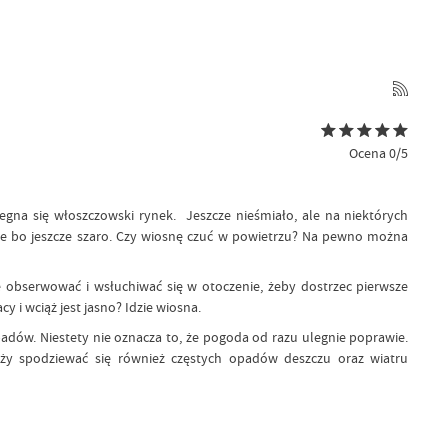
Ocena 0/5
żegna się włoszczowski rynek. Jeszcze nieśmiało, ale na niektórych
łśnie bo jeszcze szaro. Czy wiosnę czuć w powietrzu? Na pewno można
e obserwować i wsłuchiwać się w otoczenie, żeby dostrzec pierwsze
y i wciąż jest jasno? Idzie wiosna.
adów. Niestety nie oznacza to, że pogoda od razu ulegnie poprawie.
y spodziewać się również częstych opadów deszczu oraz wiatru