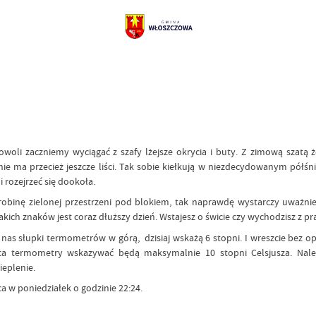
woli zaczniemy wyciągać z szafy lżejsze okrycia i buty. Z zimową szatą 
o nie ma przecież jeszcze liści. Tak sobie kiełkują w niezdecydowanym pó
 rozejrzeć się dookoła.
robinę zielonej przestrzeni pod blokiem, tak naprawdę wystarczy uważni
kich znaków jest coraz dłuższy dzień. Wstajesz o świcie czy wychodzisz z prac
as słupki termometrów w górą, dzisiaj wskażą 6 stopni. I wreszcie bez op
 termometry wskazywać będą maksymalnie 10 stopni Celsjusza. Należ
ieplenie.
 w poniedziałek o godzinie 22:24.