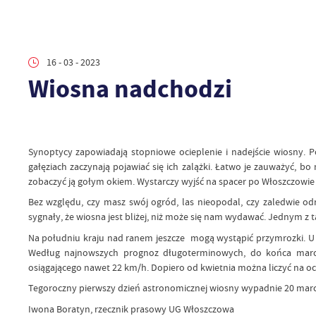
16 - 03 - 2023
Wiosna nadchodzi
Synoptycy zapowiadają stopniowe ocieplenie i nadejście wiosny. Po
gałęziach zaczynają pojawiać się ich zalążki. Łatwo je zauważyć, b
zobaczyć ją gołym okiem. Wystarczy wyjść na spacer po Włoszczowie i
Bez względu, czy masz swój ogród, las nieopodal, czy zaledwie od
sygnały, że wiosna jest bliżej, niż może się nam wydawać. Jednym z ta
Na południu kraju nad ranem jeszcze mogą wystąpić przymrozki. U n
Według najnowszych prognoz długoterminowych, do końca marca
osiągającego nawet 22 km/h. Dopiero od kwietnia można liczyć na oc
Tegoroczny pierwszy dzień astronomicznej wiosny wypadnie 20 marca
Iwona Boratyn, rzecznik prasowy UG Włoszczowa