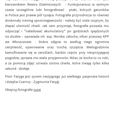
kierownikiem Rewiru Dzielnicowych. - Funkcjonariusz w wolnym
czasie szczególnie lubi fotografować ptaki, których gatunków
w Polsce jest prawie pół tysiąca. Fotografia przyrodnicza to również
doskonały trening spostrzegawczości - należy być stale czujnym, by
złapać ulotność chwili. Jak sam przyznaje, fotografia pozwala mu
odpocząć i "naładować akumulatory" po godzinach spędzonych
na służbie – opowiada mł. asp. Monika Jałocha, oficer prasowy KPP
we Włoszczowie. - Dobre zdjęcie to według niego ogromna
cierpliwość, opanowanie oraz trochę szczęścia. Wielogodzinne
kamuflowanie się w zaroślach, bardzo często przy niesprzyjającej
pogodzie, sprawia mu wiele przyjemności. Mówi, że kocha to co robi,
a za pomocą zdjęć utrwala ulotne chwile, które trwają tylko kilka
sekund - dodaje.
Piotr Fatyga jest synem nieżyjącego już wielkiego pasjonata historii
i dziejów Czarncy - Zygmunta Fatygi.
Obejrzyj fotografie
tutaj