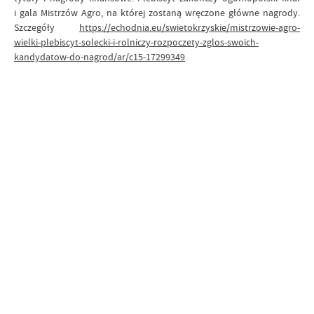
i gala Mistrzów Agro, na której zostaną wręczone główne nagrody.
Szczegóły
https://echodnia.eu/swietokrzyskie/mistrzowie-agro-
wielki-plebiscyt-solecki-i-rolniczy-rozpoczety-zglos-swoich-
kandydatow-do-nagrod/ar/c15-17299349