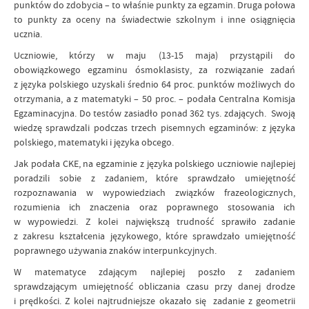
punktów do zdobycia – to właśnie punkty za egzamin. Druga połowa
to punkty za oceny na świadectwie szkolnym i inne osiągnięcia
ucznia.
Uczniowie, którzy w maju (13-15 maja) przystąpili do
obowiązkowego egzaminu ósmoklasisty, za rozwiązanie zadań
z języka polskiego uzyskali średnio 64 proc. punktów możliwych do
otrzymania, a z matematyki – 50 proc. – podała Centralna Komisja
Egzaminacyjna. Do testów zasiadło ponad 362 tys. zdających. Swoją
wiedzę sprawdzali podczas trzech pisemnych egzaminów: z języka
polskiego, matematyki i języka obcego.
Jak podała CKE, na egzaminie z języka polskiego uczniowie najlepiej
poradzili sobie z zadaniem, które sprawdzało umiejętność
rozpoznawania w wypowiedziach związków frazeologicznych,
rozumienia ich znaczenia oraz poprawnego stosowania ich
w wypowiedzi. Z kolei największą trudność sprawiło zadanie
z zakresu kształcenia językowego, które sprawdzało umiejętność
poprawnego używania znaków interpunkcyjnych.
W matematyce zdającym najlepiej poszło z zadaniem
sprawdzającym umiejętność obliczania czasu przy danej drodze
i prędkości. Z kolei najtrudniejsze okazało się zadanie z geometrii