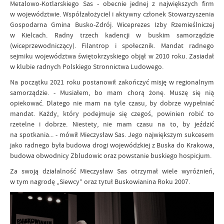
Metalowo-Kotlarskiego Sas - obecnie jednej z największych firm
w województwie. Współzałożyciel i aktywny członek Stowarzyszenia
Gospodarna Gmina Busko-Zdrój. Wiceprezes Izby Rzemieślniczej
w Kielcach. Radny trzech kadencji w buskim samorządzie
(wiceprzewodniczący). Filantrop i społecznik. Mandat radnego
sejmiku województwa świętokrzyskiego objął w 2010 roku. Zasiadał
w klubie radnych Polskiego Stronnictwa Ludowego.
Na początku 2021 roku postanowił zakończyć misję w regionalnym
samorządzie. - Musiałem, bo mam chorą żonę. Muszę się nią
opiekować. Dlatego nie mam na tyle czasu, by dobrze wypełniać
mandat. Każdy, który podejmuje się czegoś, powinien robić to
rzetelne i dobrze. Niestety, nie mam czasu na to, by jeździć
na spotkania... - mówił Mieczysław Sas. Jego największym sukcesem
jako radnego była budowa drogi wojewódzkiej z Buska do Krakowa,
budowa obwodnicy Zbludowic oraz powstanie buskiego hospicjum.
Za swoją działalność Mieczysław Sas otrzymał wiele wyróżnień,
w tym nagrodę „Siewcy” oraz tytuł Buskowianina Roku 2007.