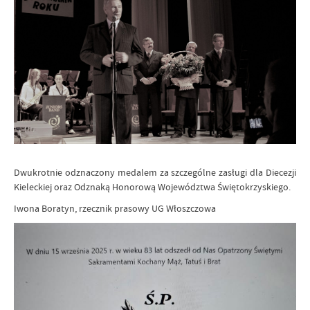
Dwukrotnie odznaczony medalem za szczególne zasługi dla Diecezji
Kieleckiej oraz Odznaką Honorową Województwa Świętokrzyskiego.
Iwona Boratyn, rzecznik prasowy UG Włoszczowa