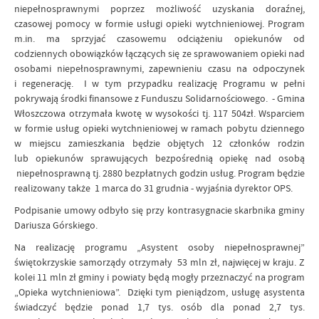
niepełnosprawnymi poprzez możliwość uzyskania doraźnej,
czasowej pomocy w formie usługi opieki wytchnieniowej. Program
m.in. ma sprzyjać czasowemu odciążeniu opiekunów od
codziennych obowiązków łączących się ze sprawowaniem opieki nad
osobami niepełnosprawnymi, zapewnieniu czasu na odpoczynek
i regenerację. I w tym przypadku realizację Programu w pełni
pokrywają środki finansowe z Funduszu Solidarnościowego. - Gmina
Włoszczowa otrzymała kwotę w wysokości tj. 117 504zł. Wsparciem
w formie usług opieki wytchnieniowej w ramach pobytu dziennego
w miejscu zamieszkania będzie objętych 12 członków rodzin
lub opiekunów sprawujących bezpośrednią opiekę nad osobą
niepełnosprawną tj. 2880 bezpłatnych godzin usług. Program będzie
realizowany także 1 marca do 31 grudnia - wyjaśnia dyrektor OPS.
Podpisanie umowy odbyło się przy kontrasygnacie skarbnika gminy
Dariusza Górskiego.
Na realizację programu „Asystent osoby niepełnosprawnej”
świętokrzyskie samorządy otrzymały 53 mln zł, najwięcej w kraju. Z
kolei 11 mln zł gminy i powiaty będą mogły przeznaczyć na program
„Opieka wytchnieniowa”. Dzięki tym pieniądzom, usługę asystenta
świadczyć będzie ponad 1,7 tys. osób dla ponad 2,7 tys.