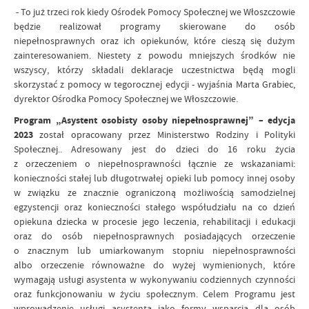
- To już trzeci rok kiedy Ośrodek Pomocy Społecznej we Włoszczowie
będzie realizował programy skierowane do osób
niepełnosprawnych oraz ich opiekunów, które cieszą się dużym
zainteresowaniem. Niestety z powodu mniejszych środków nie
wszyscy, którzy składali deklaracje uczestnictwa będą mogli
skorzystać z pomocy w tegorocznej edycji - wyjaśnia Marta Grabiec,
dyrektor Ośrodka Pomocy Społecznej we Włoszczowie.
Program „Asystent osobisty osoby niepełnosprawnej” – edycja
2023
został opracowany przez Ministerstwo Rodziny i Polityki
Społecznej.. Adresowany jest do dzieci do 16 roku życia
z orzeczeniem o niepełnosprawności łącznie ze wskazaniami:
konieczności stałej lub długotrwałej opieki lub pomocy innej osoby
w związku ze znacznie ograniczoną możliwością samodzielnej
egzystencji oraz konieczności stałego współudziału na co dzień
opiekuna dziecka w procesie jego leczenia, rehabilitacji i edukacji
oraz do osób niepełnosprawnych posiadających orzeczenie
o znacznym lub umiarkowanym stopniu niepełnosprawności
albo orzeczenie równoważne do wyżej wymienionych, które
wymagają usługi asystenta w wykonywaniu codziennych czynności
oraz funkcjonowaniu w życiu społecznym. Celem Programu jest
wprowadzenie usługi asystenta jako formy wsparcia dla osób