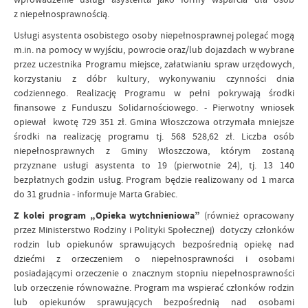
z niepełnosprawnością.
Usługi asystenta osobistego osoby niepełnosprawnej polegać mogą
m.in. na pomocy w wyjściu, powrocie oraz/lub dojazdach w wybrane
przez uczestnika Programu miejsce, załatwianiu spraw urzędowych,
korzystaniu z dóbr kultury, wykonywaniu czynności dnia
codziennego. Realizację Programu w pełni pokrywają środki
finansowe z Funduszu Solidarnościowego. - Pierwotny wniosek
opiewał kwotę 729 351 zł. Gmina Włoszczowa otrzymała mniejsze
środki na realizację programu tj. 568 528,62 zł. Liczba osób
niepełnosprawnych z Gminy Włoszczowa, którym zostaną
przyznane usługi asystenta to 19 (pierwotnie 24), tj. 13 140
bezpłatnych godzin usług. Program będzie realizowany od 1 marca
do 31 grudnia - informuje Marta Grabiec.
Z kolei program „Opieka wytchnieniowa”
(również opracowany
przez Ministerstwo Rodziny i Polityki Społecznej) dotyczy członków
rodzin lub opiekunów sprawujących bezpośrednią opiekę nad
dziećmi z orzeczeniem o niepełnosprawności i osobami
posiadającymi orzeczenie o znacznym stopniu niepełnosprawności
lub orzeczenie równoważne. Program ma wspierać członków rodzin
lub opiekunów sprawujących bezpośrednią nad osobami