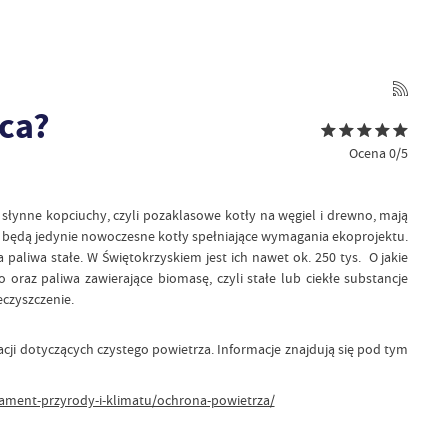
pca?
Ocena 0/5
łynne kopciuchy, czyli pozaklasowe kotły na węgiel i drewno, mają
one będą jedynie nowoczesne kotły spełniające wymagania ekoprojektu.
 paliwa stałe. W Świętokrzyskiem jest ich nawet ok. 250 tys. O jakie
oraz paliwa zawierające biomasę, czyli stałe lub ciekłe substancje
eczyszczenie.
cji dotyczących czystego powietrza. Informacje znajdują się pod tym
ament-przyrody-i-klimatu/ochrona-powietrza/