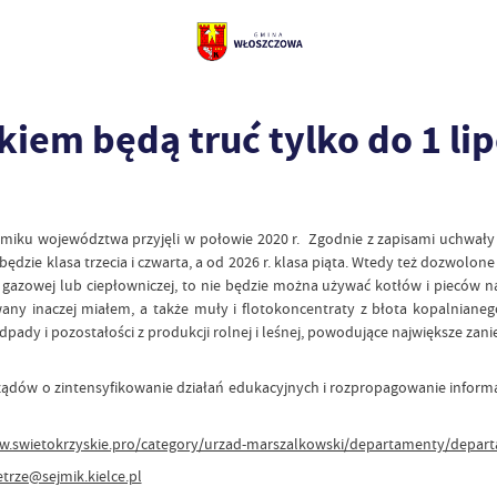
iem będą truć tylko do 1 li
ku województwa przyjęli w połowie 2020 r. Zgodnie z zapisami uchwały s
ędzie klasa trzecia i czwarta, a od 2026 r. klasa piąta. Wtedy też dozwol
i gazowej lub ciepłowniczej, to nie będzie można używać kotłów i pieców na
ny inaczej miałem, a także muły i flotokoncentraty z błota kopalnianego 
ady i pozostałości z produkcji rolnej i leśnej, powodujące największe zani
ządów o zintensyfikowanie działań edukacyjnych i rozpropagowanie informa
w.swietokrzyskie.pro/category/urzad-marszalkowski/departamenty/depart
trze@sejmik.kielce.pl