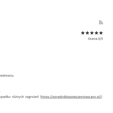
Ocena 0/5
zedmiotu.
.
zypadku różnych zagrożeń (
https://poradnikbezpieczenstwa.gov.pl/
).