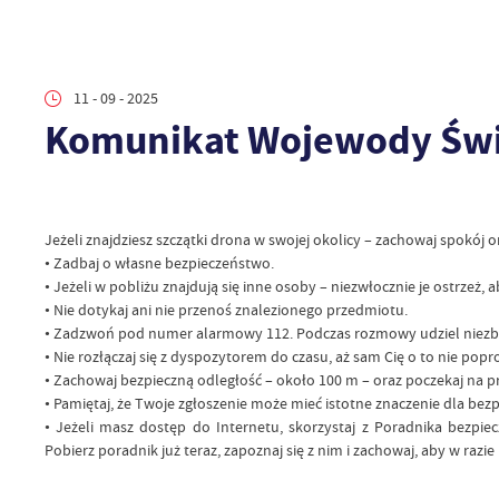
11 - 09 - 2025
Komunikat Wojewody Świ
Jeżeli znajdziesz szczątki drona w swojej okolicy – zachowaj spokój o
• Zadbaj o własne bezpieczeństwo.
• Jeżeli w pobliżu znajdują się inne osoby – niezwłocznie je ostrzeż, 
• Nie dotykaj ani nie przenoś znalezionego przedmiotu.
• Zadzwoń pod numer alarmowy 112. Podczas rozmowy udziel niezbę
• Nie rozłączaj się z dyspozytorem do czasu, aż sam Cię o to nie popro
• Zachowaj bezpieczną odległość – około 100 m – oraz poczekaj na pr
• Pamiętaj, że Twoje zgłoszenie może mieć istotne znaczenie dla bez
• Jeżeli masz dostęp do Internetu, skorzystaj z Poradnika bezpi
Pobierz poradnik już teraz, zapoznaj się z nim i zachowaj, aby w razi