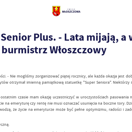
enior Plus. - Lata mijają, a 
ł burmistrz Włoszczowy
ności. - Nie mogliśmy zorganizować piątej rocznicy, ale każda okazja jest 
tów otrzymał imienną pamiątkową statuetkę "Super Seniora". Niektórzy sta
ostatnim czasie mam okazję uczestniczyć w uroczystościach pasowania na 
e na emeryturę czy rentę nie musi oznaczać usunięcia na boczne tory. Dzięk
dowodzą, że życie na emeryturze może być pełne optymizmu, radości i za
yczną.