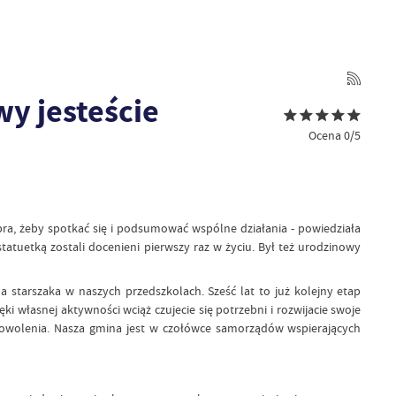
wy jesteście
Ocena 0/5
dobra, żeby spotkać się i podsumować wspólne działania - powiedziała
tuetką zostali docenieni pierwszy raz w życiu. Był też urodzinowy
starszaka w naszych przedszkolach. Sześć lat to już kolejny etap
i własnej aktywności wciąż czujecie się potrzebni i rozwijacie swoje
dowolenia. Nasza gmina jest w czołówce samorządów wspierających