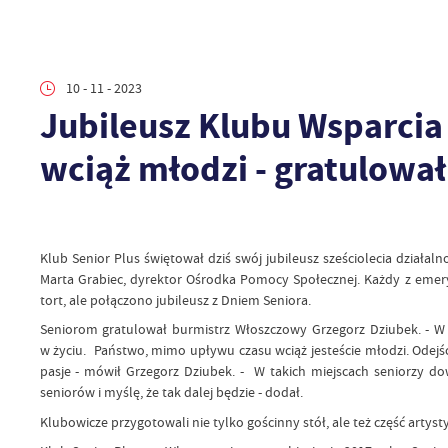
10 - 11 - 2023
Jubileusz Klubu Wsparcia S
wciąż młodzi - gratulowa
Klub Senior Plus świętował dziś swój jubileusz sześciolecia działal
Marta Grabiec, dyrektor Ośrodka Pomocy Społecznej. Każdy z emery
tort, ale połączono jubileusz z Dniem Seniora.
Seniorom gratulował burmistrz Włoszczowy Grzegorz Dziubek. - W 
w życiu. Państwo, mimo upływu czasu wciąż jesteście młodzi. Odejści
pasje - mówił Grzegorz Dziubek. - W takich miejscach seniorzy 
seniorów i myślę, że tak dalej będzie - dodał.
Klubowicze przygotowali nie tylko gościnny stół, ale też część artyst