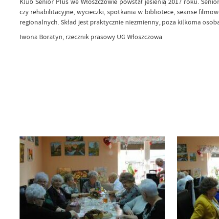
Klub Senior Plus we Włoszczowie powstał jesienią 2017 roku. Senio
czy rehabilitacyjne, wycieczki, spotkania w bibliotece, seanse fil
regionalnych. Skład jest praktycznie niezmienny, poza kilkoma osoba
Iwona Boratyn, rzecznik prasowy UG Włoszczowa