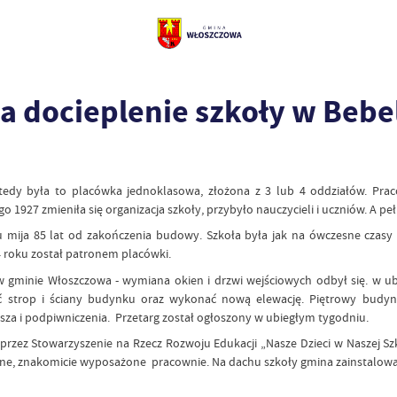
a docieplenie szkoły w Bebe
tedy była to placówka jednoklasowa, złożona z 3 lub 4 oddziałów. Praco
go 1927 zmieniła się organizacja szkoły, przybyło nauczycieli i uczniów. A p
 mija 85 lat od zakończenia budowy. Szkoła była jak na ówczesne czasy 
4 roku został patronem placówki.
 gminie Włoszczowa - wymiana okien i drzwi wejściowych odbył się. w ub
ić strop i ściany budynku oraz wykonać nową elewację. Piętrowy bud
sza i podpiwniczenia. Przetarg został ogłoszony w ubiegłym tygodniu.
rzez Stowarzyszenie na Rzecz Rozwoju Edukacji „Nasze Dzieci w Naszej Szko
ne, znakomicie wyposażone pracownie. Na dachu szkoły gmina zainstalował