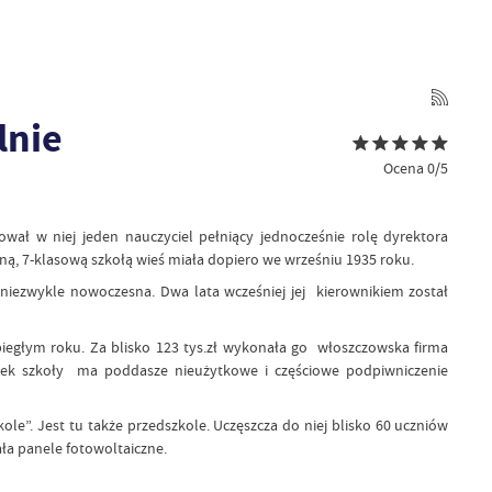
lnie
Ocena 0/5
wał w niej jeden nauczyciel pełniący jednocześnie rolę dyrektora
ełną, 7-klasową szkołą wieś miała dopiero we wrześniu 1935 roku.
niezwykle nowoczesna. Dwa lata wcześniej jej kierownikiem został
iegłym roku. Za blisko 123 tys.zł wykonała go włoszczowska firma
ynek szkoły ma poddasze nieużytkowe i częściowe podpiwniczenie
le”. Jest tu także przedszkole. Uczęszcza do niej blisko 60 uczniów
a panele fotowoltaiczne.