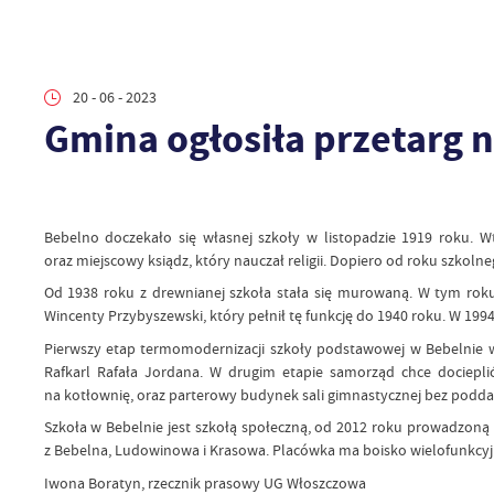
20 - 06 - 2023
Gmina ogłosiła przetarg n
Bebelno doczekało się własnej szkoły w listopadzie 1919 roku. W
oraz miejscowy ksiądz, który nauczał religii. Dopiero od roku szkolne
Od 1938 roku z drewnianej szkoła stała się murowaną. W tym roku
Wincenty Przybyszewski, który pełnił tę funkcję do 1940 roku. W 199
Pierwszy etap termomodernizacji szkoły podstawowej w Bebelnie w
Rafkarl Rafała Jordana. W drugim etapie samorząd chce dociepl
na kotłownię, oraz parterowy budynek sali gimnastycznej bez podda
Szkoła w Bebelnie jest szkołą społeczną, od 2012 roku prowadzoną p
z Bebelna, Ludowinowa i Krasowa. Placówka ma boisko wielofunkcyj
Iwona Boratyn, rzecznik prasowy UG Włoszczowa