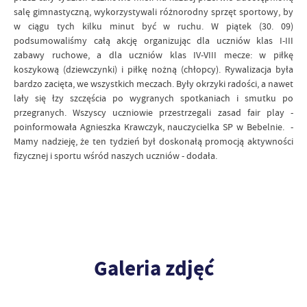
salę gimnastyczną, wykorzystywali różnorodny sprzęt sportowy, by
w ciągu tych kilku minut być w ruchu. W piątek (30. 09)
podsumowaliśmy całą akcję organizując dla uczniów klas I-III
zabawy ruchowe, a dla uczniów klas IV-VIII mecze: w piłkę
koszykową (dziewczynki) i piłkę nożną (chłopcy). Rywalizacja była
bardzo zacięta, we wszystkich meczach. Były okrzyki radości, a nawet
lały się łzy szczęścia po wygranych spotkaniach i smutku po
przegranych. Wszyscy uczniowie przestrzegali zasad fair play -
poinformowała Agnieszka Krawczyk, nauczycielka SP w Bebelnie. -
Mamy nadzieję, że ten tydzień był doskonałą promocją aktywności
fizycznej i sportu wśród naszych uczniów - dodała.
Galeria zdjęć