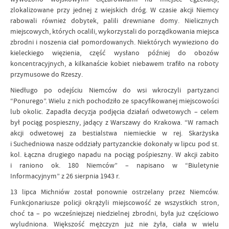
zlokalizowane przy jednej z wiejskich dróg. W czasie akcji Niemcy
rabowali również dobytek, palili drewniane domy. Nielicznych
miejscowych, których ocalili, wykorzystali do porządkowania miejsca
zbrodni i noszenia ciał pomordowanych. Niektórych wywieziono do
kieleckiego więzienia, część wysłano później do obozów
koncentracyjnych, a kilkanaście kobiet niebawem trafiło na roboty
przymusowe do Rzeszy.
Niedługo po odejściu Niemców do wsi wkroczyli partyzanci
“Ponurego”. Wielu z nich pochodziło ze spacyfikowanej miejscowości
lub okolic. Zapadła decyzja podjęcia działań odwetowych – celem
był pociąg pospieszny, jadący z Warszawy do Krakowa. “W ramach
akcji odwetowej za bestialstwa niemieckie w rej. Skarżyska
i Suchedniowa nasze oddziały partyzanckie dokonały w lipcu pod st.
kol. Łączna drugiego napadu na pociąg pośpieszny. W akcji zabito
i raniono ok. 180 Niemców” – napisano w “Biuletynie
Informacyjnym” z 26 sierpnia 1943 r.
13 lipca Michniów został ponownie ostrzelany przez Niemców.
Funkcjonariusze policji okrążyli miejscowość ze wszystkich stron,
choć ta – po wcześniejszej niedzielnej zbrodni, była już częściowo
wyludniona. Większość mężczyzn już nie żyła, ciała w wielu