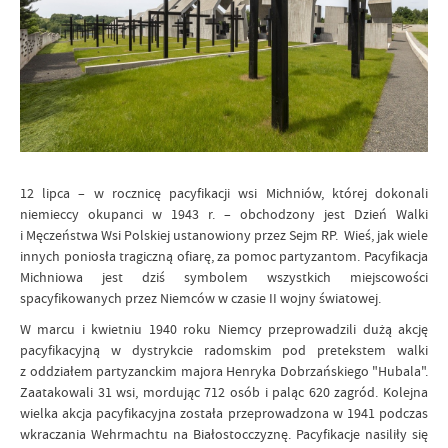
12 lipca – w rocznicę pacyfikacji wsi Michniów, której dokonali
niemieccy okupanci w 1943 r. – obchodzony jest Dzień Walki
i Męczeństwa Wsi Polskiej ustanowiony przez Sejm RP. Wieś, jak wiele
innych poniosła tragiczną ofiarę, za pomoc partyzantom. Pacyfikacja
Michniowa jest dziś symbolem wszystkich miejscowości
spacyfikowanych przez Niemców w czasie II wojny światowej.
W marcu i kwietniu 1940 roku Niemcy przeprowadzili dużą akcję
pacyfikacyjną w dystrykcie radomskim pod pretekstem walki
z oddziałem partyzanckim majora Henryka Dobrzańskiego "Hubala".
Zaatakowali 31 wsi, mordując 712 osób i paląc 620 zagród. Kolejna
wielka akcja pacyfikacyjna została przeprowadzona w 1941 podczas
wkraczania Wehrmachtu na Białostocczyznę. Pacyfikacje nasiliły się