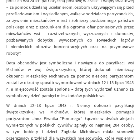
polskich wsi za ich patriotyczną postawę w czasie II wojny światowej
– za pomoc udzielaną uciekinierom, osobom ukrywającym się przed
prześladowaniami i wysiedlanym, walkę w oddziałach partyzanckich,
za żywienie mieszkańców miast i żołnierzy podziemnego państwa
polskiego oraz z szacunkiem dla ogromu ofiar poniesionych przez
mieszkańców wsi – rozstrzeliwanych, wyrzucanych z domostw,
pozbawianych dobytku, wywożonych do sowieckich łagrów
i niemieckich obozów koncentracyjnych oraz na przymusowe
roboty”.
Data obchodów jest symboliczna i nawiązuje do pacyfikacji wsi
Michniów w woj. świętokrzyskim, której dokonali niemieccy
okupanci. Mieszkańcy Michniowa za pomoc niesioną partyzantom
zostali w okrutny sposób wymordowani w dniach 12 i 13 lipca 1943
r., a miejscowość została spalona – datę tych wydarzeń uznano za
symboliczny dzień pamięci mieszkańców polskich wsi.
W dniach 12–13 lipca 1943 r. Niemcy dokonali pacyfikacji
świętokrzyskiej wsi Michniów, której mieszkańcy pomagali
partyzantom Jana Piwnika “Ponurego”. Łącznie w dwóch akcjach
wymierzonych w polskich cywilów zginęły co najmniej 204 osoby,
w tym kobiety i dzieci. Zagłada Michniowa miała stanowić
przerażający przykład dla wszystkich miejscowości, które wspierały