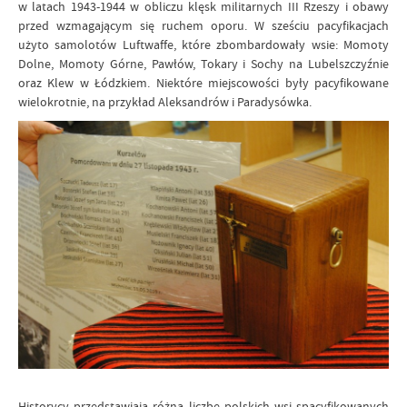
w latach 1943-1944 w obliczu klęsk militarnych III Rzeszy i obawy
przed wzmagającym się ruchem oporu. W sześciu pacyfikacjach
użyto samolotów Luftwaffe, które zbombardowały wsie: Momoty
Dolne, Momoty Górne, Pawłów, Tokary i Sochy na Lubelszczyźnie
oraz Klew w Łódzkiem. Niektóre miejscowości były pacyfikowane
wielokrotnie, na przykład Aleksandrów i Paradysówka.
Historycy przedstawiają różną liczbę polskich wsi spacyfikowanych