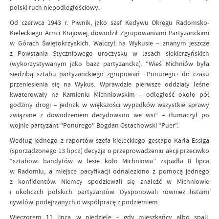
polski ruch niepodległościowy.
Od czerwca 1943 r. Piwnik, jako szef Kedywu Okręgu Radomsko-
Kieleckiego Armii Krajowej, dowodził Zgrupowaniami Partyzanckimi
w Górach Świętokrzyskich. Walczył na Wykusie – znanym jeszcze
z Powstania Styczniowego uroczysku w lasach siekierzyńskich
(wykorzystywanym jako baza partyzancka). “Wieś Michniów była
siedzibą sztabu partyzanckiego zgrupowań +Ponurego+ do czasu
przeniesienia się na Wykus. Wprawdzie pierwsze oddziały leśne
kwaterowały na Kamieniu Michniowskim – odległość około pół
godziny drogi – jednak w większości wypadków wszystkie sprawy
związane z dowodzeniem decydowano we wsi” – tłumaczył po
wojnie partyzant “Ponurego” Bogdan Ostachowski “Puer”.
Według jednego z raportów szefa kieleckiego gestapo Karla Essiga
(sporządzonego 13 lipca) decyzja o przeprowadzeniu akcji przeciwko
“sztabowi bandytów w lesie koło Michniowa” zapadła 8 lipca
w Radomiu, a miejsce pacyfikacji odnaleziono z pomocą jednego
z konfidentów. Niemcy spodziewali się znaleźć w Michniowie
i okolicach polskich partyzantów. Dysponowali również listami
cywilów, podejrzanych o współpracę z podziemiem.
Wieczorem 11 lipca, w niedzielę – gdy mieszkańcy albo spali,