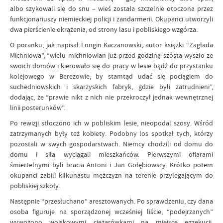
albo szykowali się do snu – wieś została szczelnie otoczona przez
funkcjonariuszy niemieckiej policji i żandarmerii. Okupanci utworzyli
dwa pierścienie okrążenia, od strony lasu i pobliskiego wzgórza.
O poranku, jak napisał Longin Kaczanowski, autor książki “Zagłada
Michniowa”, “wielu michniowian już przed godziną szóstą wyszło ze
swoich domów i kierowało się do pracy w lesie bądź do przystanku
kolejowego w Berezowie, by stamtąd udać się pociągiem do
suchedniowskich i skarżyskich fabryk, gdzie byli zatrudnieni”,
dodając, że “prawie nikt z nich nie przekroczył jednak wewnętrznej
linii posterunków”.
Po rewizji stłoczono ich w pobliskim lesie, nieopodal szosy. Wśród
zatrzymanych były też kobiety. Podobny los spotkał tych, którzy
pozostali w swych gospodarstwach. Niemcy chodzili od domu do
domu i siłą wyciągali mieszkańców. Pierwszymi ofiarami
śmiertelnymi byli bracia Antoni i Jan Gołębiowscy. Krótko potem
okupanci zabili kilkunastu mężczyzn na terenie przylegającym do
pobliskiej szkoły.
Następnie “przesłuchano” aresztowanych. Po sprawdzeniu, czy dana
osoba figuruje na sporządzonej wcześniej liście, “podejrzanych”
wywożono wojskowymi ciężarówkami na miejsce egzekucji,