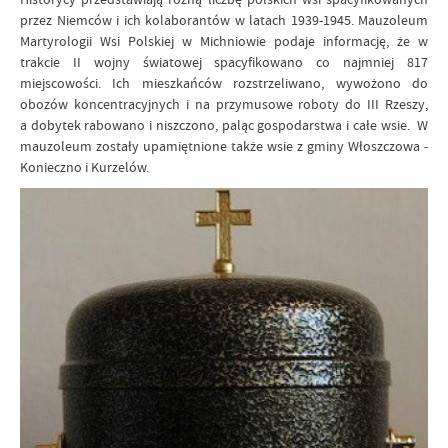
przez Niemców i ich kolaborantów w latach 1939-1945. Mauzoleum
Martyrologii Wsi Polskiej w Michniowie podaje informację, że w
trakcie II wojny światowej spacyfikowano co najmniej 817
miejscowości. Ich mieszkańców rozstrzeliwano, wywożono do
obozów koncentracyjnych i na przymusowe roboty do III Rzeszy,
a dobytek rabowano i niszczono, paląc gospodarstwa i całe wsie. W
mauzoleum zostały upamiętnione także wsie z gminy Włoszczowa -
Konieczno i Kurzelów.