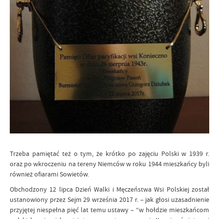
Trzeba pamiętać też o tym, że krótko po zajęciu Polski w 1939 r.
oraz po wkroczeniu na tereny Niemców w roku 1944 mieszkańcy byli
również ofiarami Sowietów.
Obchodzony 12 lipca Dzień Walki i Męczeństwa Wsi Polskiej został
ustanowiony przez Sejm 29 września 2017 r. – jak głosi uzasadnienie
przyjętej niespełna pięć lat temu ustawy – “w hołdzie mieszkańcom