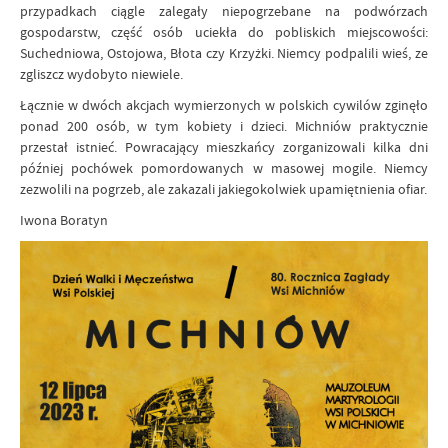
przypadkach ciągle zalegały niepogrzebane na podwórzach
gospodarstw, część osób uciekła do pobliskich miejscowości:
Suchedniowa, Ostojowa, Błota czy Krzyżki. Niemcy podpalili wieś, ze
zgliszcz wydobyto niewiele.
Łącznie w dwóch akcjach wymierzonych w polskich cywilów zginęło
ponad 200 osób, w tym kobiety i dzieci. Michniów praktycznie
przestał istnieć. Powracający mieszkańcy zorganizowali kilka dni
później pochówek pomordowanych w masowej mogile. Niemcy
zezwolili na pogrzeb, ale zakazali jakiegokolwiek upamiętnienia ofiar.
Iwona Boratyn